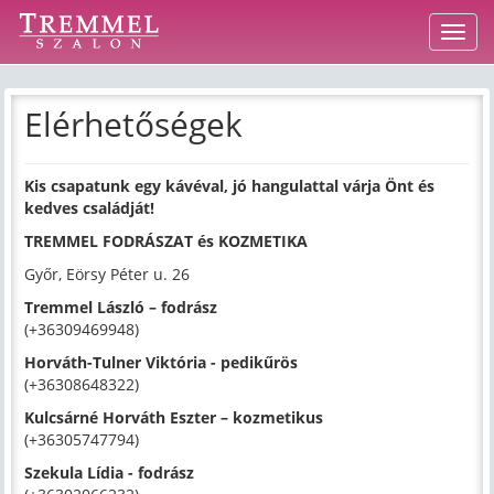
Navig
Elérhetőségek
Kis csapatunk egy kávéval, jó hangulattal várja Önt és
kedves családját!
TREMMEL FODRÁSZAT és KOZMETIKA
Győr, Eörsy Péter u. 26
Tremmel László – fodrász
(+36309469948)
Horváth-Tulner Viktória - pedikűrös
(+36308648322)
Kulcsárné Horváth Eszter – kozmetikus
(+36305747794)
Szekula Lídia - fodrász