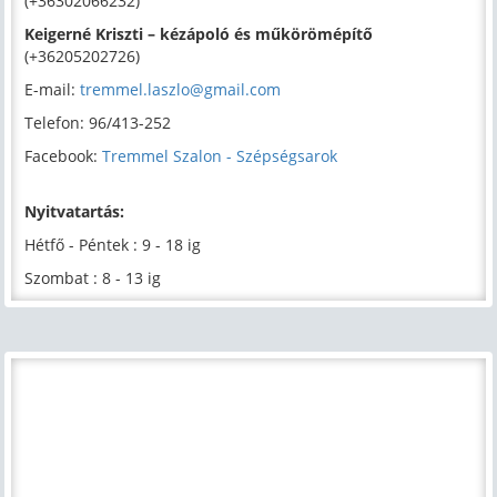
(+36302066232)
Keigerné Kriszti – kézápoló és műkörömépítő
(+36205202726)
E-mail:
tremmel.laszlo@gmail.com
Telefon: 96/413-252
Facebook:
Tremmel Szalon - Szépségsarok
Nyitvatartás:
Hétfő - Péntek : 9 - 18 ig
Szombat : 8 - 13 ig