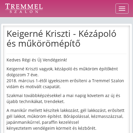
Navig
Keigerné Kriszti - Kézápoló
és műkörömépítő
Kedves Régi és Új Vendégeink!
Keigerné Kriszti vagyok, kézápoló és műköröm építőként
dolgozom 7 éve.
2018. március 1-étől igyekszem erősíteni a Tremmel Szalon
vidám és motivált csapatát.
Szakmai továbbképzésekkel a mai napig követem az új és
újabb technikákat, trendeket.
A manikűr mellett készítek lakkozást, gél lakkozást, erősített
gél lakkot, műköröm építést. Bőrápolással, kézmasszázzsal,
japánmanikűrrel, paraffin kezeléssel
kényeztetem vendégeim körmeit és kézbőrét.