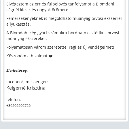
Elvégeztem az orr és fülbelövés tanfolyamot a Blomdahl
cégnél kicsik és nagyok örömére.
Fémérzékenyeknek is megoldható műanyag orvosi ékszerrel
a lyukasztás.
A Blomdahl cég gyárt számukra hordható esztétikus orvosi
műanyag ékszereket.
Folyamatosan várom szeretettel régi és új vendégeimet!
Köszönöm a bizalmat!❤️
Elérhetőség:
facebook, messenger:
Keigerné Krisztina
telefon:
+36205202726